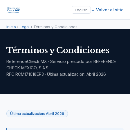
← Volver al sitio
English
Inicio
›
Legal
› Términos y Condiciones
Términos y Condiciones
ReferenceCheck MX · Servicio prestado por REFERENCE
CHECK MEXICO, S.A.S.
RFC RCM171018EP3 · Última actualización: Abril 2026
Última actualización: Abril 2026